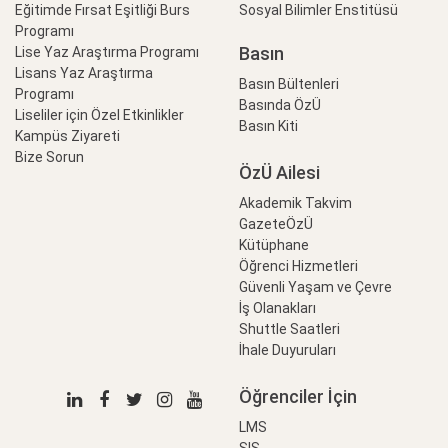
Eğitimde Fırsat Eşitliği Burs
Sosyal Bilimler Enstitüsü
Programı
Basın
Lise Yaz Araştırma Programı
Lisans Yaz Araştırma
Basın Bültenleri
Programı
Basında ÖzÜ
Liseliler için Özel Etkinlikler
Basın Kiti
Kampüs Ziyareti
Bize Sorun
ÖzÜ Ailesi
Akademik Takvim
GazeteÖzÜ
Kütüphane
Öğrenci Hizmetleri
Güvenli Yaşam ve Çevre
İş Olanakları
Shuttle Saatleri
İhale Duyuruları
Öğrenciler İçin
LMS
SIS